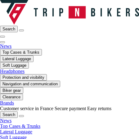
Search
News
Top Cases & Trunks
Lateral Luggage
Soft Luggage
Headphones
Protection and visibility
Navigation and communication
Biker gear
Clearance
Brands
Customer service in France
Secure payment
Easy returns
Search
News
Top Cases & Trunks
Lateral Luggage
Soft Luggage