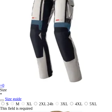
+0
Size
*
Size guide
S
M
XL
2XL
24h
3XL
4XL
5XL
This field is required