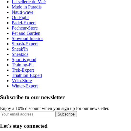
La sellerie de Maé
Made in Paradis
Nauti-wave
On-Fight
Padel-Expert
Pecheur-Store
Pet and Garden
Slowood Interior
Smash-Expert
Sneak'In
Sneakids
Sport is good
Training-Fit
Trek-Expert
Triathlon-Expert
Vélo-Store
Winter-Expert
Subscribe to our newsletter
Enjoy a 10% discount when you sign up for our newsletter.
Subscribe
Let's stay connected