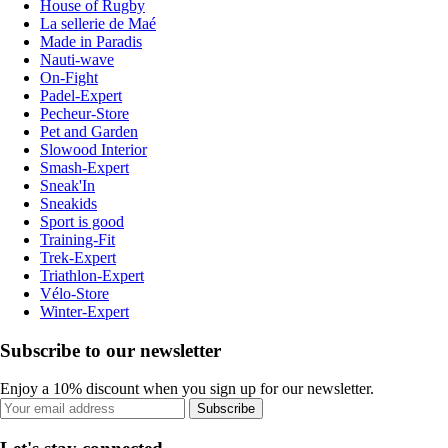
House of Rugby
La sellerie de Maé
Made in Paradis
Nauti-wave
On-Fight
Padel-Expert
Pecheur-Store
Pet and Garden
Slowood Interior
Smash-Expert
Sneak'In
Sneakids
Sport is good
Training-Fit
Trek-Expert
Triathlon-Expert
Vélo-Store
Winter-Expert
Subscribe to our newsletter
Enjoy a 10% discount when you sign up for our newsletter.
Subscribe