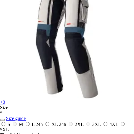
+0
Size
*
Size guide
S
M
L
24h
XL
24h
2XL
3XL
4XL
5XL