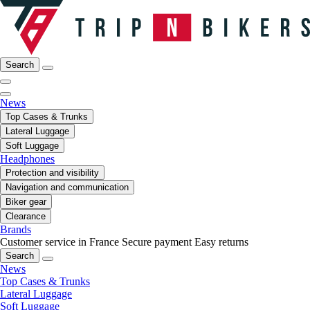
Search
News
Top Cases & Trunks
Lateral Luggage
Soft Luggage
Headphones
Protection and visibility
Navigation and communication
Biker gear
Clearance
Brands
Customer service in France
Secure payment
Easy returns
Search
News
Top Cases & Trunks
Lateral Luggage
Soft Luggage