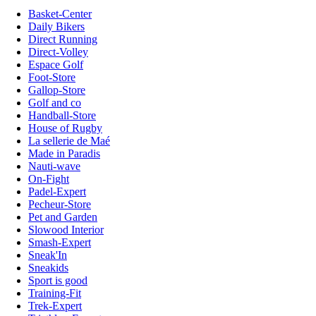
Basket-Center
Daily Bikers
Direct Running
Direct-Volley
Espace Golf
Foot-Store
Gallop-Store
Golf and co
Handball-Store
House of Rugby
La sellerie de Maé
Made in Paradis
Nauti-wave
On-Fight
Padel-Expert
Pecheur-Store
Pet and Garden
Slowood Interior
Smash-Expert
Sneak'In
Sneakids
Sport is good
Training-Fit
Trek-Expert