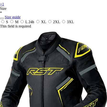
+1
Size
*
Size guide
S
M
L
24h
XL
2XL
3XL
This field is required