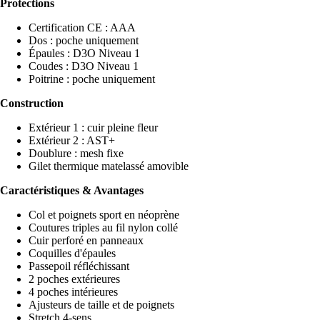
Protections
Certification CE : AAA
Dos : poche uniquement
Épaules : D3O Niveau 1
Coudes : D3O Niveau 1
Poitrine : poche uniquement
Construction
Extérieur 1 : cuir pleine fleur
Extérieur 2 : AST+
Doublure : mesh fixe
Gilet thermique matelassé amovible
Caractéristiques & Avantages
Col et poignets sport en néoprène
Coutures triples au fil nylon collé
Cuir perforé en panneaux
Coquilles d'épaules
Passepoil réfléchissant
2 poches extérieures
4 poches intérieures
Ajusteurs de taille et de poignets
Stretch 4-sens