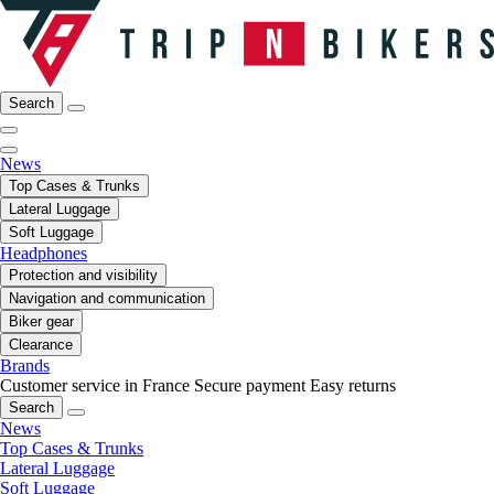
Search
News
Top Cases & Trunks
Lateral Luggage
Soft Luggage
Headphones
Protection and visibility
Navigation and communication
Biker gear
Clearance
Brands
Customer service in France
Secure payment
Easy returns
Search
News
Top Cases & Trunks
Lateral Luggage
Soft Luggage