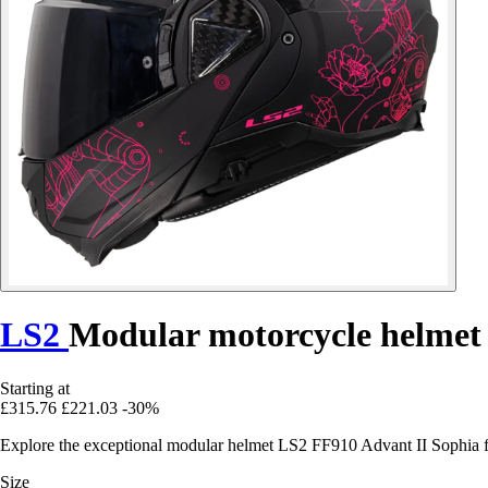
LS2
Modular motorcycle helmet
Starting at
£315.76
£221.03
-30%
Explore the exceptional modular helmet LS2 FF910 Advant II Sophia f
Size