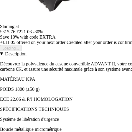
Starting at
£315.76
£221.03
-30%
Save 10%
with code
EXTRA
+£11.05
offered on your next order
Credited after your order is confir
Loading...
Description
Découvrez la polyvalence du casque convertible ADVANT II, votre compag
carbone 6K, et assure une sécurité maximale grâce à son système avancé
MATÉRIAU KPA
POIDS 1800 (±50 g)
ECE 22.06 & P/J HOMOLOGATION
SPÉCIFICATIONS TECHNIQUES
Système de libération d'urgence
Boucle métallique micrométrique