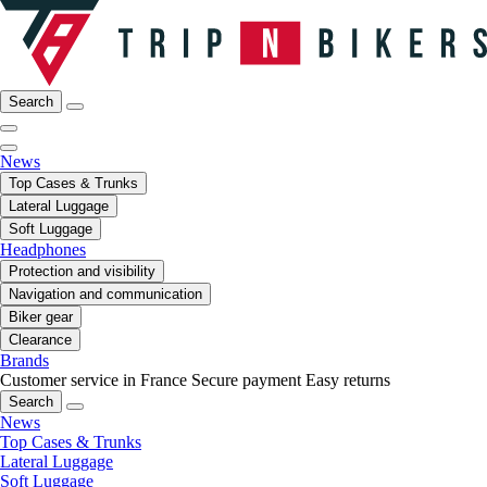
Search
News
Top Cases & Trunks
Lateral Luggage
Soft Luggage
Headphones
Protection and visibility
Navigation and communication
Biker gear
Clearance
Brands
Customer service in France
Secure payment
Easy returns
Search
News
Top Cases & Trunks
Lateral Luggage
Soft Luggage