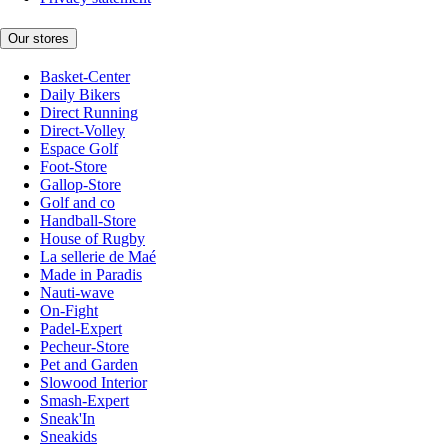
Our stores
Basket-Center
Daily Bikers
Direct Running
Direct-Volley
Espace Golf
Foot-Store
Gallop-Store
Golf and co
Handball-Store
House of Rugby
La sellerie de Maé
Made in Paradis
Nauti-wave
On-Fight
Padel-Expert
Pecheur-Store
Pet and Garden
Slowood Interior
Smash-Expert
Sneak'In
Sneakids